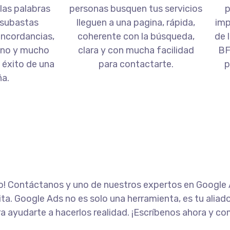
las palabras
personas busquen tus servicios
p
s subastas
lleguen a una pagina, rápida,
imp
oncordancias,
coherente con la búsqueda,
de 
ino y mucho
clara y con mucha facilidad
BF
 éxito de una
para contactarte.
p
ña.
ismo! Contáctanos y uno de nuestros expertos en Googl
a. Google Ads no es solo una herramienta, es tu aliado
 ayudarte a hacerlos realidad. ¡Escríbenos ahora y comi