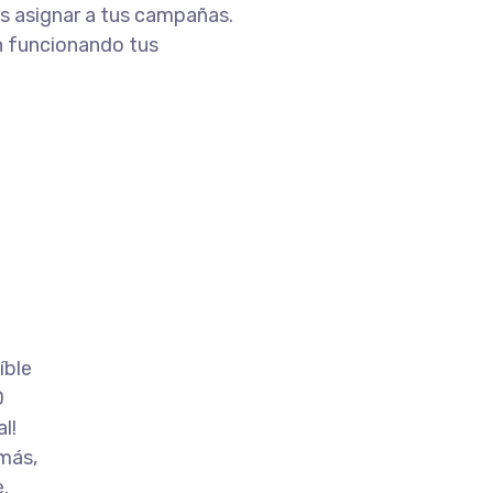
s asignar a tus campañas.
n funcionando tus
íble
D
l!
 más,
.