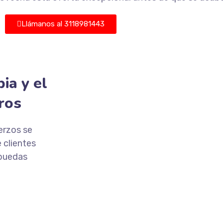
Llámanos al 3118981443
ia y el
ros
erzos se
 clientes
 puedas