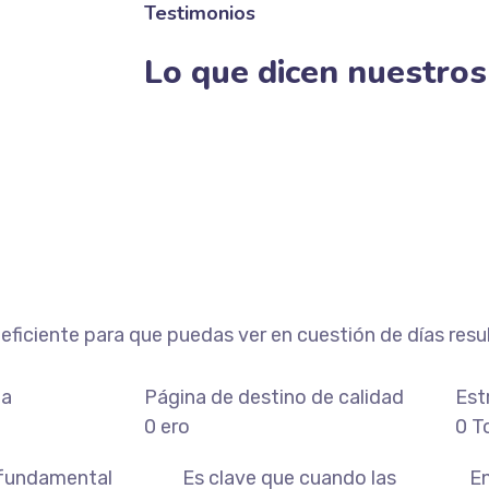
Testimonios
Lo que dicen nuestros 
eficiente para que puedas ver en cuestión de días resu
ta
Página de destino de calidad
Est
0
ero
0
T
 fundamental
Es clave que cuando las
En